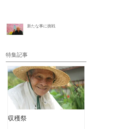
新たな事に挑戦
特集記事
収穫祭
ちりんちり～ん