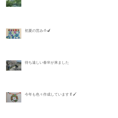
初夏の営み🍅🍆
待ち遠しい春🌸が来ました
今年も色々作成しています🥬🖌