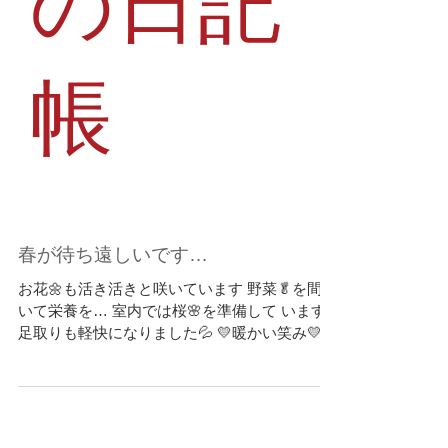
の日記
帳
春が待ち遠しいです…
お花🌼も活き活きと咲いています 野菜🥬を間引
いて栄養を… 室内では桜🌸を準備して います
足取りも軽快になりました💦 💛暖かい笑み💛も
こぼれます