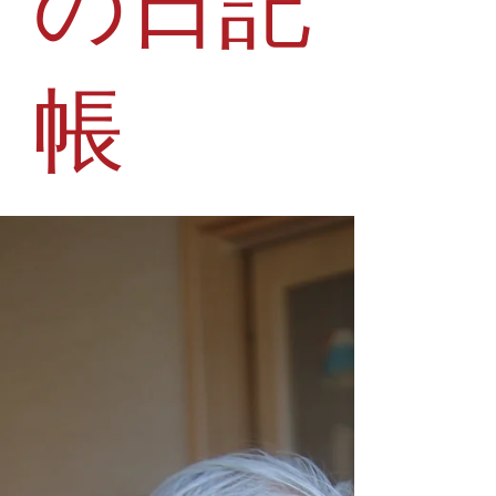
の日記
帳