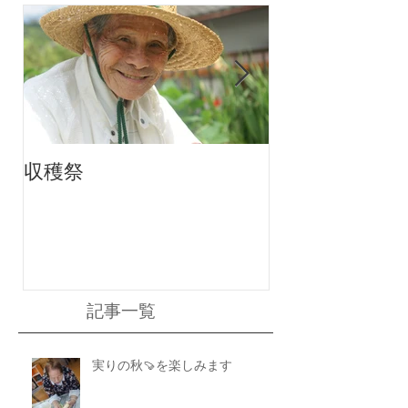
収穫祭
ちりんちり～ん
記事一覧
実りの秋🍠を楽しみます