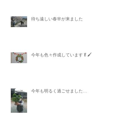
待ち遠しい春🌸が来ました
今年も色々作成しています🥬🖌
今年も明るく過ごせました…