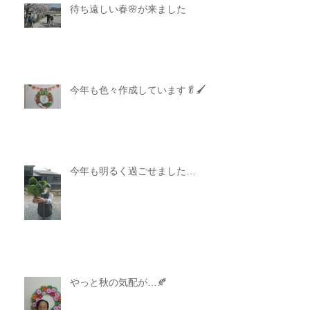
待ち遠しい春🌸が来ました
今年も色々作成しています🥬🖌
今年も明るく過ごせました…
やっと秋の気配が…🍂