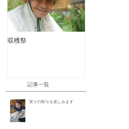
収穫祭
ちりんちり～ん
記事一覧
実りの秋🍠を楽しみます