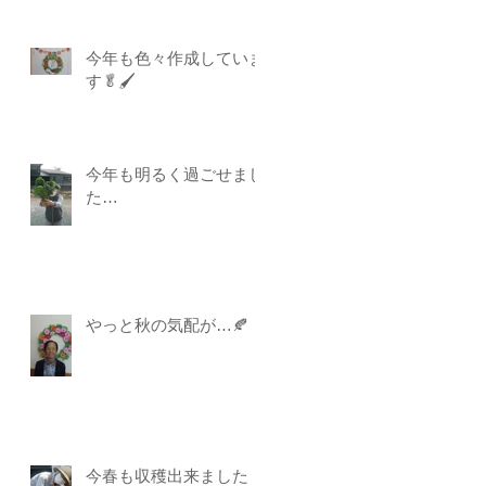
今年も色々作成していま
す🥬🖌
今年も明るく過ごせまし
た…
やっと秋の気配が…🍂
今春も収穫出来ました