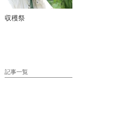
収穫祭
ちりんちり～ん♪
記事一覧