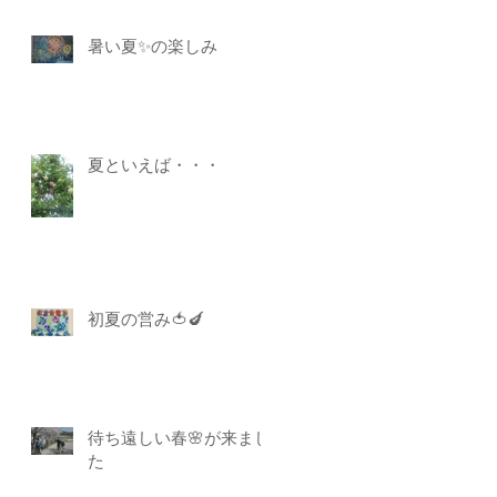
暑い夏✨の楽しみ
夏といえば・・・
初夏の営み🍅🍆
待ち遠しい春🌸が来まし
た