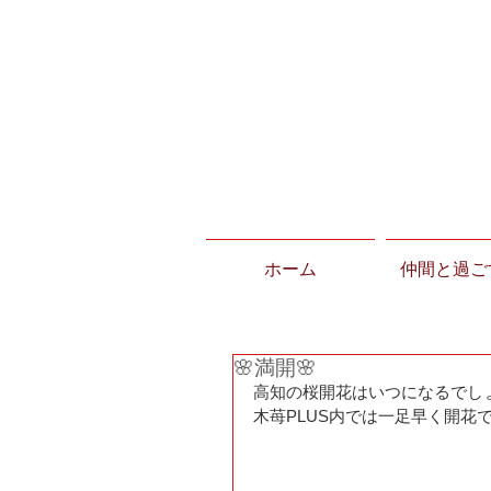
ホーム
仲間と過ご
🌸満開🌸
高知の桜開花はいつになるでし
木苺PLUS内では一足早く開花