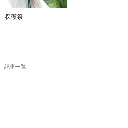
収穫祭
ちりんちり～ん♪
記事一覧