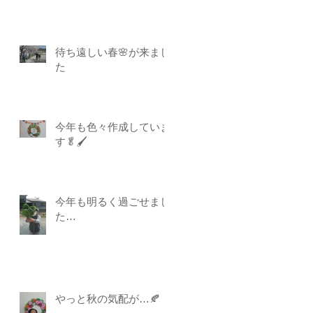
待ち遠しい春🌸が来まし
た
今年も色々作成していま
す🥬🖌
今年も明るく過ごせまし
た…
やっと秋の気配が…🍂