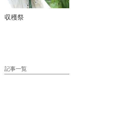
収穫祭
ちりんちり～ん♪
記事一覧