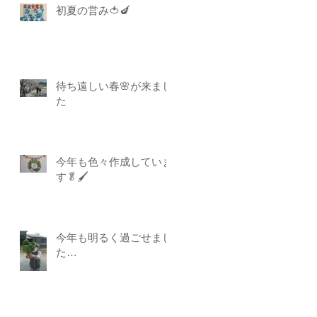
初夏の営み🍅🍆
待ち遠しい春🌸が来まし
た
今年も色々作成していま
す🥬🖌
今年も明るく過ごせまし
た…