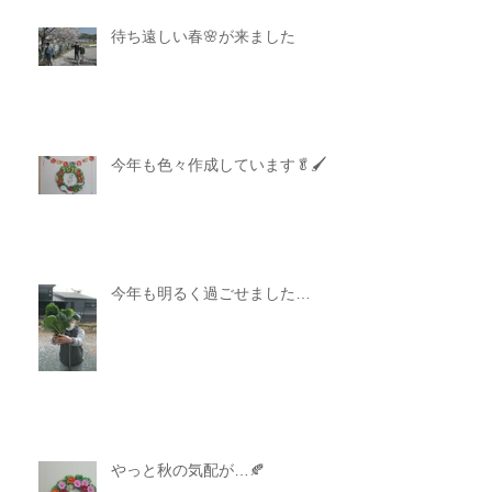
待ち遠しい春🌸が来ました
今年も色々作成しています🥬🖌
今年も明るく過ごせました…
やっと秋の気配が…🍂