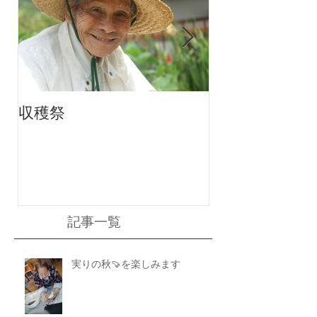
収穫祭
ちりんちり～ん
記事一覧
実りの秋🍠を楽しみます