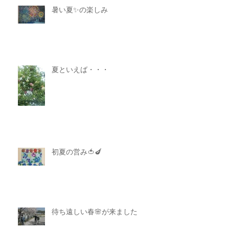
暑い夏✨の楽しみ
夏といえば・・・
初夏の営み🍅🍆
待ち遠しい春🌸が来ました