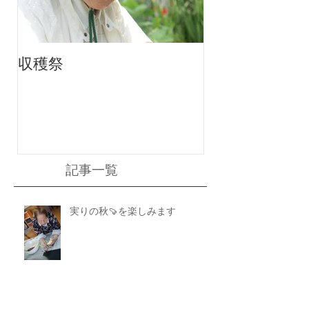
収穫祭
ちりんちり～ん
記事一覧
実りの秋🍠を楽しみます