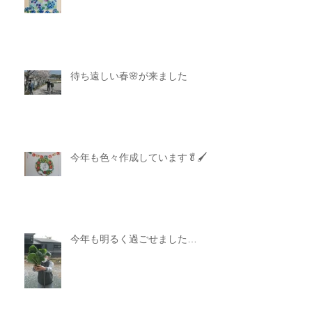
待ち遠しい春🌸が来ました
今年も色々作成しています🥬🖌
今年も明るく過ごせました…