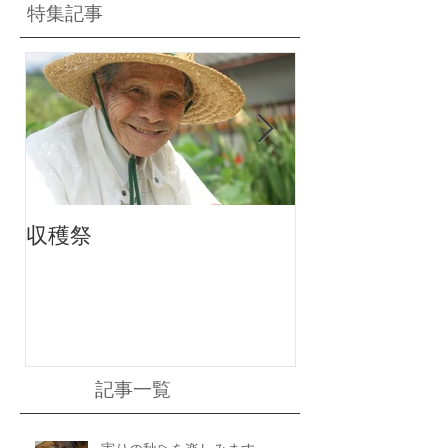
特集記事
収穫祭
ちりんちり～ん
記事一覧