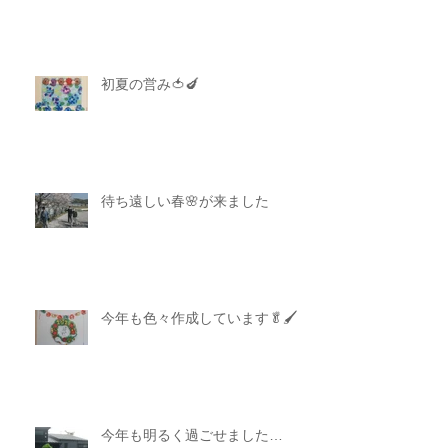
初夏の営み🍅🍆
待ち遠しい春🌸が来ました
今年も色々作成しています🥬🖌
今年も明るく過ごせました…