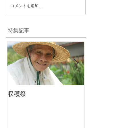
コメントを追加…
特集記事
収穫祭
ちりんちり～ん