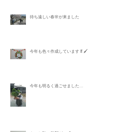
待ち遠しい春🌸が来ました
今年も色々作成しています🥬🖌
今年も明るく過ごせました…