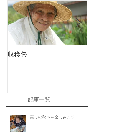
収穫祭
ちりんちり～ん
記事一覧
実りの秋🍠を楽しみます