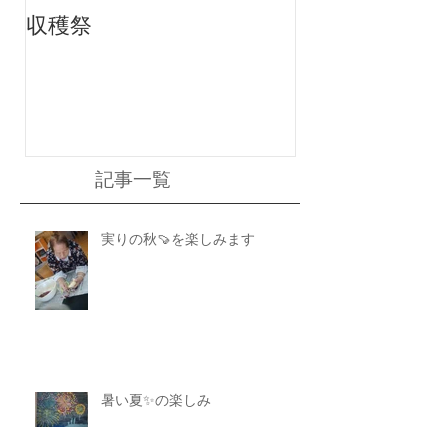
収穫祭
ちりんちり～ん
記事一覧
実りの秋🍠を楽しみます
暑い夏✨の楽しみ