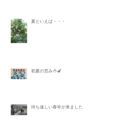
夏といえば・・・
初夏の営み🍅🍆
待ち遠しい春🌸が来ました