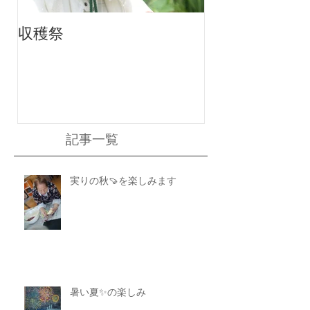
収穫祭
ちりんちり～ん
記事一覧
実りの秋🍠を楽しみます
暑い夏✨の楽しみ