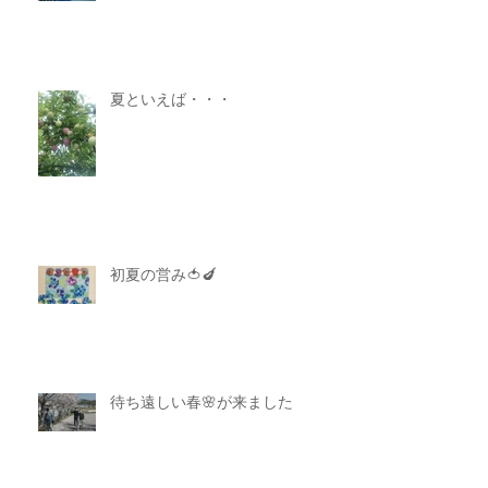
夏といえば・・・
初夏の営み🍅🍆
待ち遠しい春🌸が来ました