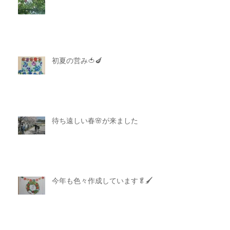
初夏の営み🍅🍆
待ち遠しい春🌸が来ました
今年も色々作成しています🥬🖌