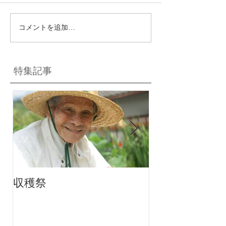
コメントを追加…
特集記事
収穫祭
ちりんちり～ん