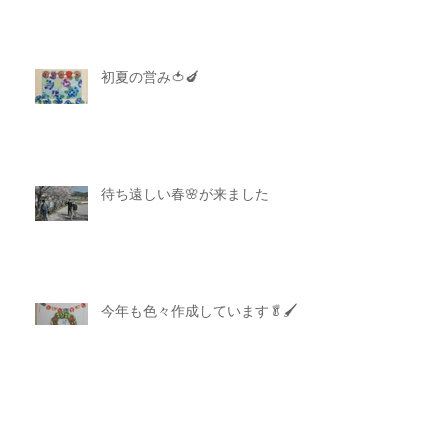
初夏の営み🍅🍆
待ち遠しい春🌸が来ました
今年も色々作成しています🥬🖌
今年も明るく過ごせました…