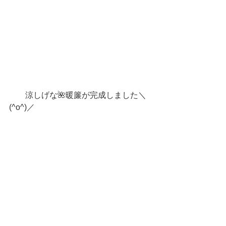
　　涼しげな🌺暖簾が完成しました＼
(^o^)／