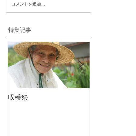
コメントを追加…
特集記事
収穫祭
ちりんちり～ん