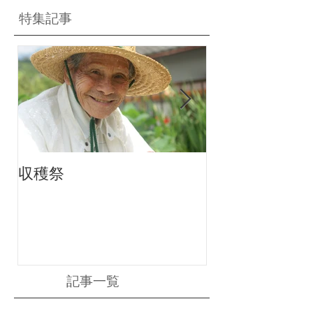
特集記事
収穫祭
ちりんちり～ん
記事一覧