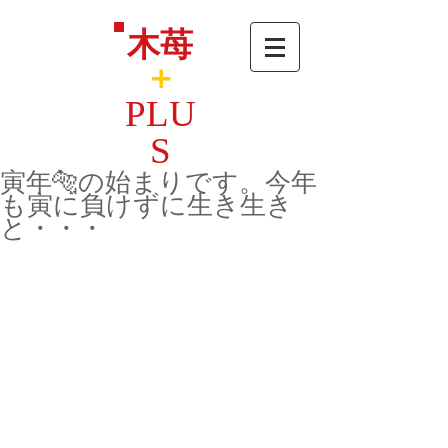
木苺
＋
PLU
S
寅年🐅の始まりです。今年
も寅に負けずに生き生き
と・・・