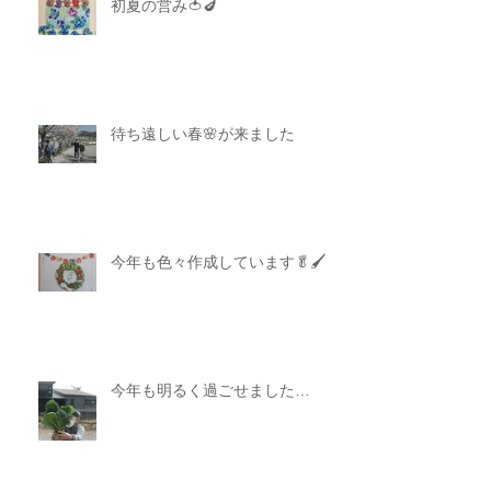
初夏の営み🍅🍆
待ち遠しい春🌸が来ました
今年も色々作成しています🥬🖌
今年も明るく過ごせました…