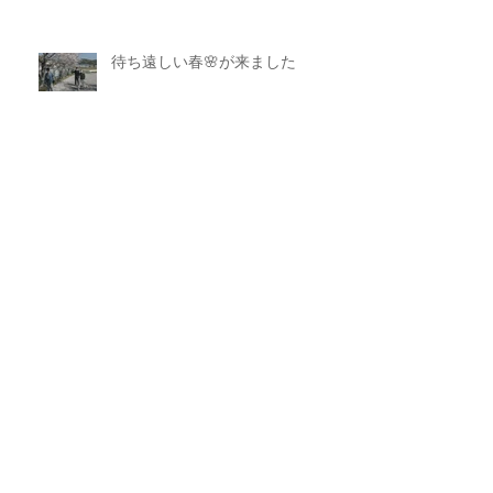
待ち遠しい春🌸が来ました
今年も色々作成しています🥬🖌
今年も明るく過ごせました…