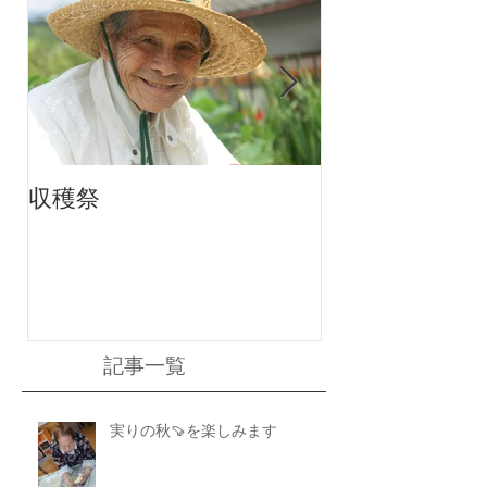
収穫祭
ちりんちり～ん
記事一覧
実りの秋🍠を楽しみます