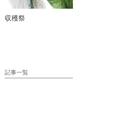
収穫祭
ちりんちり～ん♪
記事一覧