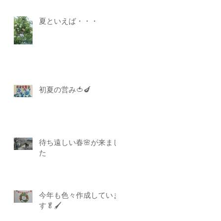
夏といえば・・・
初夏の営み🍅🍆
待ち遠しい春🌸が来まし
た
今年も色々作成していま
す🥬🖌