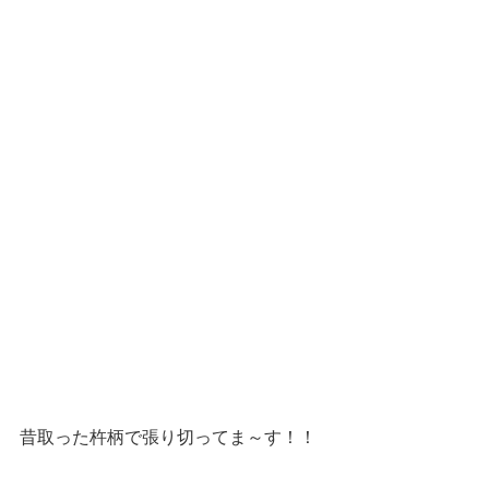
昔取った杵柄で張り切ってま～す！！