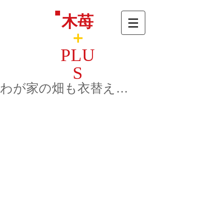
木苺
＋
PLU
S
わが家の畑も衣替え…