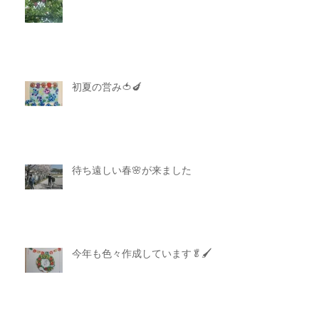
初夏の営み🍅🍆
待ち遠しい春🌸が来ました
今年も色々作成しています🥬🖌