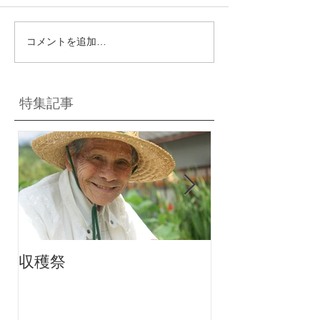
コメントを追加…
特集記事
収穫祭
ちりんちり～ん